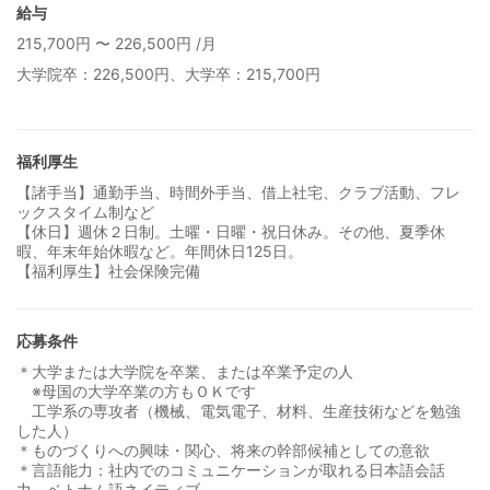
給与
215,700円 〜 226,500円 /月
大学院卒：226,500円、大学卒：215,700円
福利厚生
【諸手当】通勤手当、時間外手当、借上社宅、クラブ活動、フレ
ックスタイム制など
【休日】週休２日制。土曜・日曜・祝日休み。その他、夏季休
暇、年末年始休暇など。年間休日125日。
【福利厚生】社会保険完備
応募条件
＊大学または大学院を卒業、または卒業予定の人
※母国の大学卒業の方もＯＫです
工学系の専攻者（機械、電気電子、材料、生産技術などを勉強
した人）
＊ものづくりへの興味・関心、将来の幹部候補としての意欲
＊言語能力：社内でのコミュニケーションが取れる日本語会話
力、ベトナム語ネイティブ