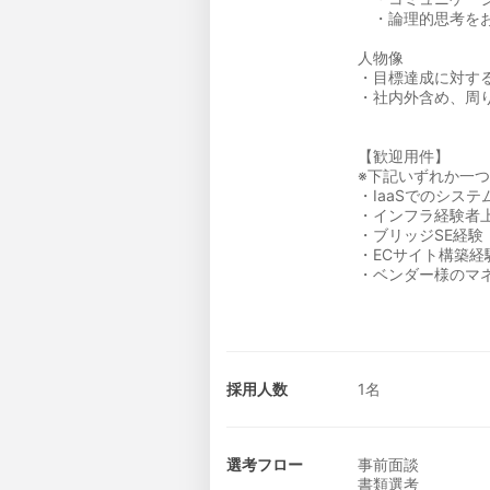
・論理的思考をお
人物像
・目標達成に対す
・社内外含め、周
【歓迎用件】
※下記いずれか一
・IaaSでのシステ
・インフラ経験者
・ブリッジSE経験
・ECサイト構築経
・ベンダー様のマ
採用人数
1名
選考フロー
事前面談
書類選考