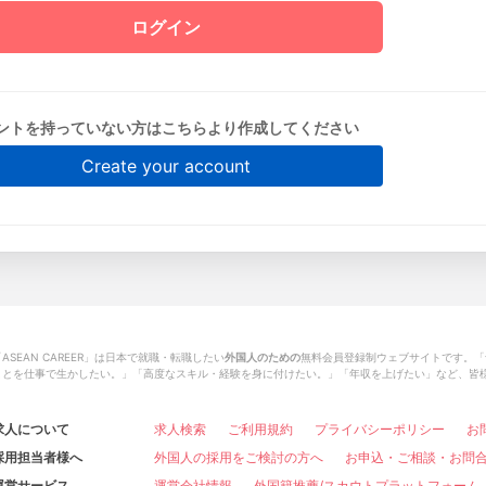
ントを持っていない方はこちらより作成してください
Create your account
ASEAN CAREER」は日本で就職・転職したい
外国人のための
無料会員登録制ウェブサイトです。「
ことを仕事で生かしたい。」「高度なスキル・経験を身に付けたい。」「年収を上げたい」など、皆
求人について
求人検索
ご利用規約
プライバシーポリシー
お
採用担当者様へ
外国人の採用をご検討の方へ
お申込・ご相談・お問
運営サービス
運営会社情報
外国籍推薦/スカウトプラットフォーム