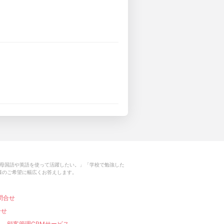
母国語や英語を使って活躍したい。」「学校で勉強した
様のご希望に幅広くお答えします。
問合せ
合せ
顧客管理CRMサービス