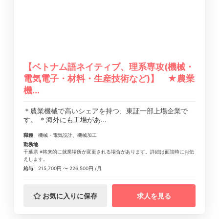
【ベトナム語ネイティブ、理系専攻(機械・
電気電子・材料・生産技術など)】 ★農業
機...
＊農業機械で高いシェアを持つ、東証一部上場企業で
す。 ＊海外にも工場があ...
職種
機械・電気設計、機械加工
勤務地
千葉県 ※将来的に就業場所が変更される場合があります。詳細は面談時にお伝
えします。
給与
215,700円 〜 226,500円 /月
お気に入りに保存
求人を見る