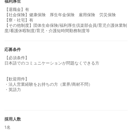
福利厚生
【退職金】有
【社会保険】健康保険 厚生年金保険 雇用保険 労災保険
【寮・社宅】有
【その他制度】団体生命保険/福利厚生倶楽部会員/育児介護休業制
度/看護休暇制度/育児・介護短時間勤務制度等
応募条件
【必須条件】
日本語でのコミュニケーションが問題なくできる方
【歓迎用件】
・法人営業経験をお持ちの方（業界/商材不問）
・英語力
採用人数
1名