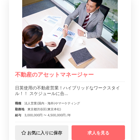
不動産のアセットマネージャー
日英使用の不動産営業！ハイブリッドなワークスタイ
ル！！ スケジュールに合...
職種
法人営業(国内・海外)やマーケティング
勤務地
東京都渋谷区(東京本社)
給与
3,000,000円 〜 4,500,000円 /年
お気に入りに保存
求人を見る