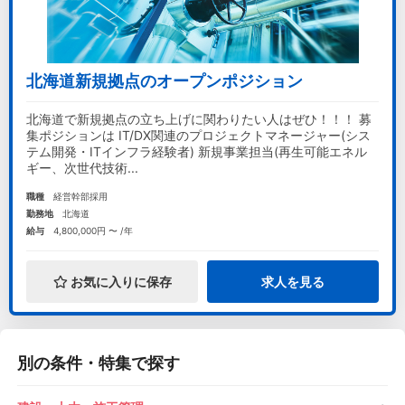
北海道新規拠点のオープンポジション
北海道で新規拠点の立ち上げに関わりたい人はぜひ！！！ 募
集ポジションは IT/DX関連のプロジェクトマネージャー(シス
テム開発・ITインフラ経験者) 新規事業担当(再生可能エネル
ギー、次世代技術...
職種
経営幹部採用
勤務地
北海道
給与
4,800,000円 〜 /年
お気に入りに保存
求人を見る
別の条件・特集で探す