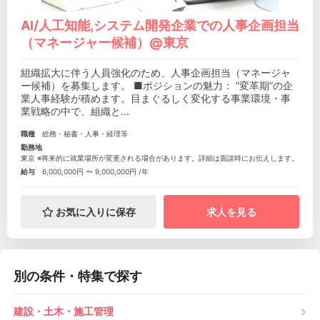
AI/人工知能,システム開発企業での人事企画担当
（マネージャー候補）@東京
組織拡大に伴う人員強化のため、人事企画担当（マネージャ
ー候補）を募集します。 ■ポジションの魅力： ”変革期”の企
業人事経験が積めます。目まぐるしく変化する事業環境・事
業戦略の中で、組織と...
職種
総務・秘書・人事・経理等
勤務地
東京 ※将来的に就業場所が変更される場合があります。詳細は面談時にお伝えします。
給与
6,000,000円 〜 9,000,000円 /年
お気に入りに保存
求人を見る
別の条件・特集で探す
建設・土木・施工管理