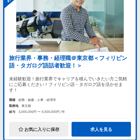
旅行業界・事務・経理職＠東京都＜フィリピン
語・タガログ語話者歓迎！＞
未経験歓迎！旅行業界でキャリアを積んでいきたい方ご気軽
にご応募ください！フィリピン語・タガログ語を活かせま
す！
職種
総務・秘書・人事・経理等
勤務地
東京都
給与
3,000,000円 〜 4,500,000円 /年
お気に入りに保存
求人を見る