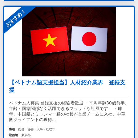
おすすめ！
【ベトナム語支援担当】人材紹介業界 登録支
援
ベトナム人募集 登録支援の経験者歓迎 ・平均年齢30歳前半、
年齢・国籍関係なく活躍できるフラットな社風です。 ・昨
年、中国籍とミャンマー籍の社員が営業チームに入社、中華
圏クライアントの獲得...
職種
総務・秘書・人事・経理等
勤務地
東京都