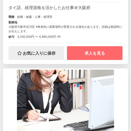
タイ語、経理資格を活かしたお仕事＠大阪府
職種
総務・秘書・人事・経理等
勤務地
大阪府大阪市淀川区 ※将来的に就業場所が変更される場合があります。詳細は面談時に
お伝えします。
給与
3,240,000円 〜 4,490,000円 /年
お気に入りに保存
求人を見る