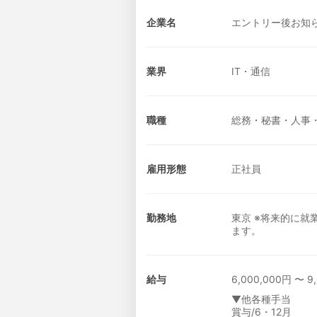
企業名
エントリー後お知
業界
IT・通信
職種
総務・秘書・人事
雇用形態
正社員
勤務地
東京 ※将来的に
ます。
給与
6,000,000円 〜 9
▼他各種手当
賞与/6・12月