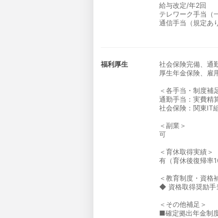
給与改定/年2回
テレワーク手当（
通信手当（規定あ
福利厚生
社会保険完備、通
厚生年金保険、雇
＜各手当・制度補
通勤手当：実費精
社会保険：関東IT
＜副業＞
可
＜育休取得実績＞
有（育休後復帰率1
＜教育制度・資格
◆ 資格取得奨励手
＜その他補足＞
■確定拠出年金制