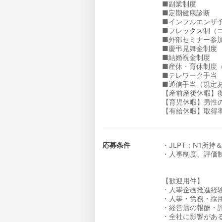
■副業制度
■定期健康診断
■インフルエンザ
■フレックス制（コ
■外部セミナー参
■慶弔見舞金制度
■結婚祝金制度
■産休・育休制度（
■テレワーク手当
■通信手当（規定
【産前産後休暇】復
【育児休暇】男性
【有給休暇】取得率7
応募条件
・JLPT：N1所
・人事制度、評価
【歓迎用件】
・人事企画推進経
・人事・労務・採
・経営層の報酬・
・全社に影響があ