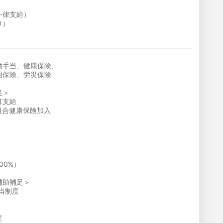
一律支給）
り）
勤手当、健康保険、
用保険、労災保険
足＞
算支給
組合健康保険加入
00%）
補助補足＞
当制度
度