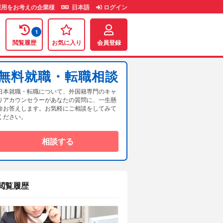
用をお考えの企業様
日本語
ログイン
1
閲覧履歴
お気に入り
会員登録
無料就職・転職相談
日本就職・転職について、外国籍専門のキャ
リアカウンセラーがあなたの質問に、一生懸
命お答えします。お気軽にご相談をしてみて
ください。
相談する
閲覧履歴