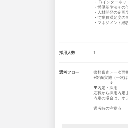
・IT/インターネ
・労働基準法その
・人材開発の企画/
・従業員満足度の
・マネジメント経
採用人数
1
選考フロー
書類審査＞一次面
※対面実施（一次
↓
▼内定・採用
応募から採用内定
内定の場合は、オ
選考時の注意点