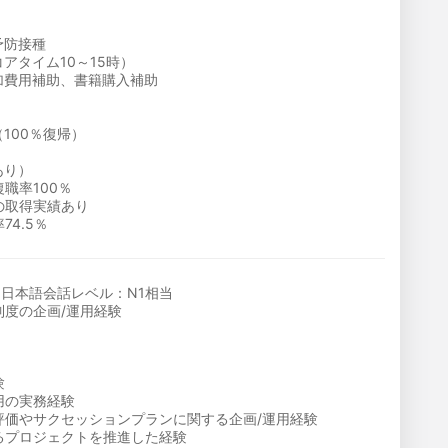
予防接種
アタイム10～15時）
加費用補助、書籍購入補助
100％復帰）
あり）
職率100％
の取得実績あり
4.5％
持＆日本語会話レベル：N1相当
制度の企画/運用経験
験
用の実務経験
評価やサクセッションプランに関する企画/運用経験
るプロジェクトを推進した経験