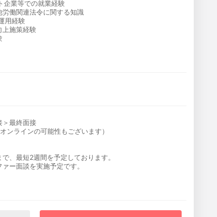
ット企業等での就業経験
他労働関連法令に関する知識
運用経験
向上施策経験
験
接＞最終面接
はオンラインの可能性もございます）
まで、最短2週間を予定しております。
ファー面談を実施予定です。