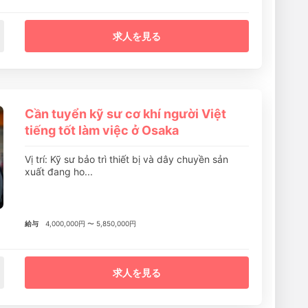
求人を見る
Cần tuyển kỹ sư cơ khí người Việt
tiếng tốt làm việc ở Osaka
Vị trí: Kỹ sư bảo trì thiết bị và dây chuyền sản
xuất đang ho...
給与
4,000,000円 〜 5,850,000円
求人を見る