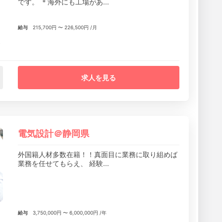
です。 ＊海外にも工場があ...
給与
215,700円 〜 226,500円 /月
あ
求人を見る
電気設計＠静岡県
外国籍人材多数在籍！！真面目に業務に取り組めば
業務を任せてもらえ、 経験...
給与
3,750,000円 〜 6,000,000円 /年