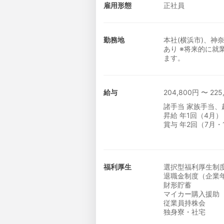
雇用形態
正社員
勤務地
本社(横浜市)、神
あり ※将来的に
ます。
給与
204,800円 〜 225
諸手当 家族手当、
昇給 年1回（4月）
賞与 年2回（7月・
福利厚生
選択型福利厚生制
退職金制度（企業
財形貯蓄
マイカー購入援助
従業員持株会
独身寮・社宅