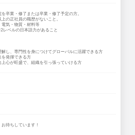
院を卒業・修了または卒業・修了予定の方。
以上の正社員の職歴がないこと。
・電気・物質・材料等
N2レベルの日本語力があること
理解し、専門性を身につけてグローバルに活躍できる方
性を発揮できる方
向上心が旺盛で、組織を引っ張っていける方
、お待ちしています！